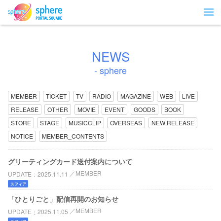
NEWS
- sphere
MEMBER
TICKET
TV
RADIO
MAGAZINE
WEB
LIVE
RELEASE
OTHER
MOVIE
EVENT
GOODS
BOOK
STORE
STAGE
MUSICCLIP
OVERSEAS
NEW RELEASE
NOTICE
MEMBER_CONTENTS
グリーティングカード送付案内について
MEMBER
UPDATE
2025.11.11
スフィア
「ひとりごと」配信再開のお知らせ
MEMBER
UPDATE
2025.11.05