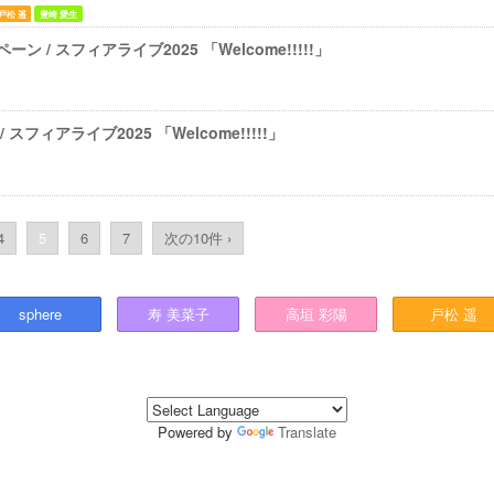
戸松 遥
豊崎 愛生
 / スフィアライブ2025 「Welcome!!!!!」
 スフィアライブ2025 「Welcome!!!!!」
4
5
6
7
次の10件 ›
sphere
寿
美菜子
高垣
彩陽
戸松
遥
Powered by
Translate