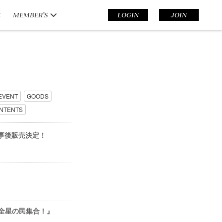
E
MEMBER’S
LOGIN
JOIN
EVENT
GOODS
NTENTS
ア』事後販売決定！
だよ！全星の民集合！』