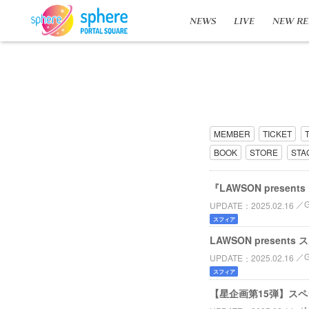
NEWS
LIVE
NEW RE
MEMBER
TICKET
BOOK
STORE
STA
『LAWSON prese
UPDATE
2025.02.16
スフィア
LAWSON present
UPDATE
2025.02.16
スフィア
【星企画第15弾】スペシャ