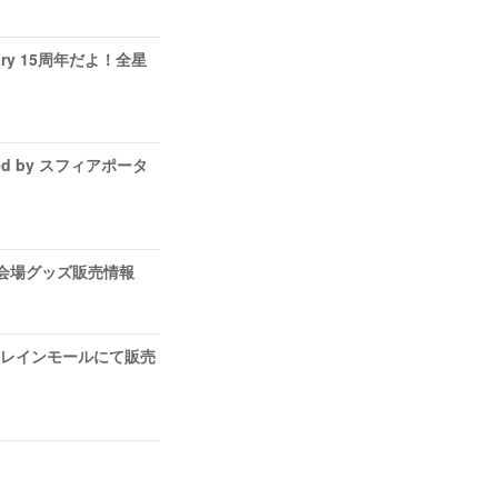
rsary 15周年だよ！全星
ed by スフィアポータ
エア』会場グッズ販売情報
ージックレインモールにて販売