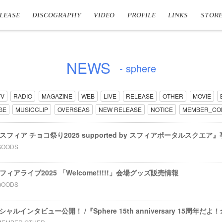
LEASE
DISCOGRAPHY
VIDEO
PROFILE
LINKS
STOR
NEWS
- sphere
TV
RADIO
MAGAZINE
WEB
LIVE
RELEASE
OTHER
MOVIE
GE
MUSICCLIP
OVERSEAS
NEW RELEASE
NOTICE
MEMBER_CO
nts スフィア チョコ祭り2025 supported by スフィアポータルスクエ
GOODS
s スフィアライブ2025 「Welcome!!!!!」会場グッズ販売情報
GOODS
ルインタビュー公開！ /『Sphere 15th anniversary 15周年