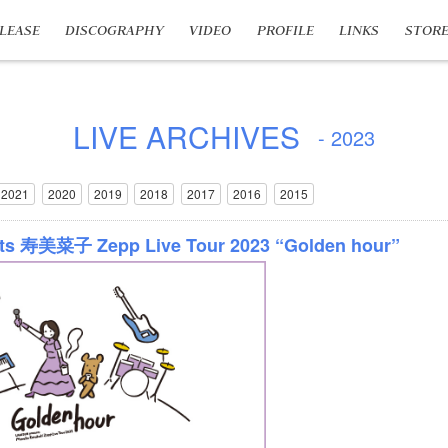
LEASE
DISCOGRAPHY
VIDEO
PROFILE
LINKS
STOR
LIVE ARCHIVES
- 2023
2021
2020
2019
2018
2017
2016
2015
s 寿美菜子 Zepp Live Tour 2023 “Golden hour”