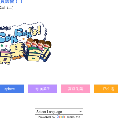
員集合！！
22日（土）
sphere
寿
美菜子
高垣
彩陽
戸松
遥
Powered by
Translate