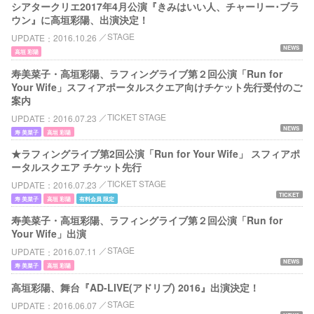
シアタークリエ2017年4月公演『きみはいい人、チャーリー･ブラ
ウン』に高垣彩陽、出演決定！
STAGE
UPDATE
2016.10.26
NEWS
高垣 彩陽
寿美菜子・高垣彩陽、ラフィングライブ第２回公演「Run for
Your Wife」スフィアポータルスクエア向けチケット先行受付のご
案内
TICKET STAGE
UPDATE
2016.07.23
NEWS
寿 美菜子
高垣 彩陽
★ラフィングライブ第2回公演「Run for Your Wife」 スフィアポ
ータルスクエア チケット先行
TICKET STAGE
UPDATE
2016.07.23
TICKET
寿 美菜子
高垣 彩陽
有料会員 限定
寿美菜子・高垣彩陽、ラフィングライブ第２回公演「Run for
Your Wife」出演
STAGE
UPDATE
2016.07.11
NEWS
寿 美菜子
高垣 彩陽
高垣彩陽、舞台『AD-LIVE(アドリブ) 2016』出演決定！
STAGE
UPDATE
2016.06.07