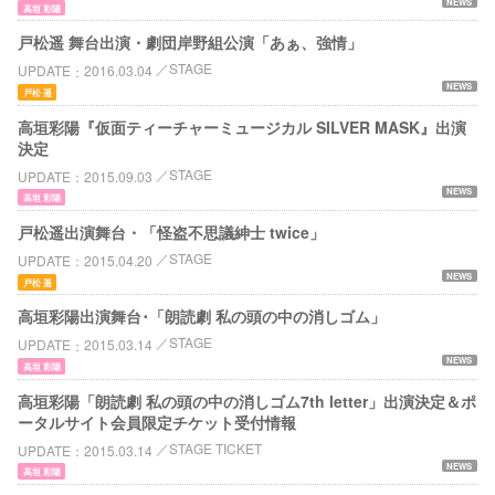
NEWS
高垣 彩陽
戸松遥 舞台出演・劇団岸野組公演「あぁ、強情」
STAGE
UPDATE
2016.03.04
NEWS
戸松 遥
高垣彩陽『仮面ティーチャーミュージカル SILVER MASK』出演
決定
STAGE
UPDATE
2015.09.03
NEWS
高垣 彩陽
戸松遥出演舞台・「怪盗不思議紳士 twice」
STAGE
UPDATE
2015.04.20
NEWS
戸松 遥
高垣彩陽出演舞台･「朗読劇 私の頭の中の消しゴム」
STAGE
UPDATE
2015.03.14
NEWS
高垣 彩陽
高垣彩陽「朗読劇 私の頭の中の消しゴム7th letter」出演決定＆ポ
ータルサイト会員限定チケット受付情報
STAGE TICKET
UPDATE
2015.03.14
NEWS
高垣 彩陽