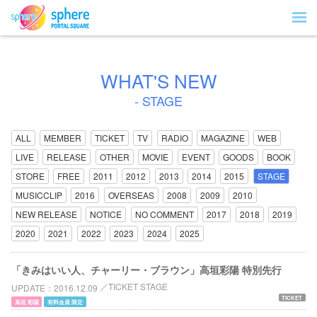
WHAT'S NEW
- STAGE
ALL
MEMBER
TICKET
TV
RADIO
MAGAZINE
WEB
LIVE
RELEASE
OTHER
MOVIE
EVENT
GOODS
BOOK
STORE
FREE
2011
2012
2013
2014
2015
STAGE
MUSICCLIP
2016
OVERSEAS
2008
2009
2010
NEW RELEASE
NOTICE
NO COMMENT
2017
2018
2019
2020
2021
2022
2023
2024
2025
「きみはいい人、チャーリー・ブラウン」高垣彩陽 特別先行
TICKET STAGE
UPDATE
2016.12.09
TICKET
高垣 彩陽
有料会員 限定