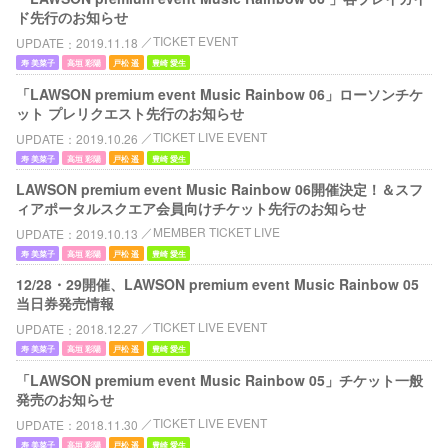
ド先行のお知らせ
TICKET EVENT
UPDATE
2019.11.18
寿 美菜子
高垣 彩陽
戸松 遥
豊崎 愛生
「LAWSON premium event Music Rainbow 06」ローソンチケ
ット プレリクエスト先行のお知らせ
TICKET LIVE EVENT
UPDATE
2019.10.26
寿 美菜子
高垣 彩陽
戸松 遥
豊崎 愛生
LAWSON premium event Music Rainbow 06開催決定！＆スフ
ィアポータルスクエア会員向けチケット先行のお知らせ
MEMBER TICKET LIVE
UPDATE
2019.10.13
寿 美菜子
高垣 彩陽
戸松 遥
豊崎 愛生
12/28・29開催、LAWSON premium event Music Rainbow 05
当日券発売情報
TICKET LIVE EVENT
UPDATE
2018.12.27
寿 美菜子
高垣 彩陽
戸松 遥
豊崎 愛生
「LAWSON premium event Music Rainbow 05」チケット一般
発売のお知らせ
TICKET LIVE EVENT
UPDATE
2018.11.30
寿 美菜子
高垣 彩陽
戸松 遥
豊崎 愛生