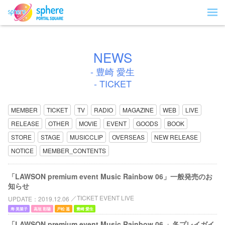
NEWS
- 豊崎 愛生
- TICKET
MEMBER
TICKET
TV
RADIO
MAGAZINE
WEB
LIVE
RELEASE
OTHER
MOVIE
EVENT
GOODS
BOOK
STORE
STAGE
MUSICCLIP
OVERSEAS
NEW RELEASE
NOTICE
MEMBER_CONTENTS
「LAWSON premium event Music Rainbow 06」一般発売のお
知らせ
TICKET EVENT LIVE
UPDATE
2019.12.06
寿 美菜子
高垣 彩陽
戸松 遥
豊崎 愛生
「LAWSON premium event Music Rainbow 06 」各プレイガイ