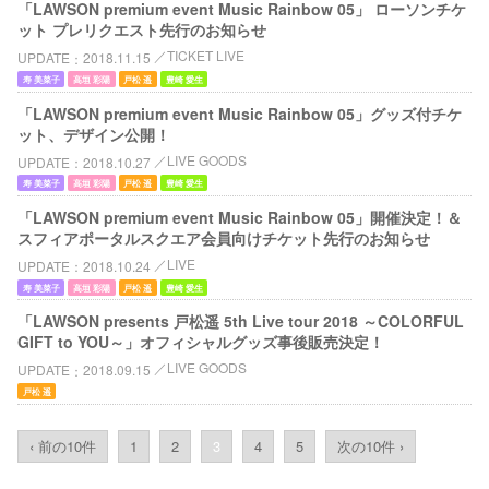
「LAWSON premium event Music Rainbow 05」 ローソンチケ
ット プレリクエスト先行のお知らせ
TICKET LIVE
UPDATE
2018.11.15
寿 美菜子
高垣 彩陽
戸松 遥
豊崎 愛生
「LAWSON premium event Music Rainbow 05」グッズ付チケ
ット、デザイン公開！
LIVE GOODS
UPDATE
2018.10.27
寿 美菜子
高垣 彩陽
戸松 遥
豊崎 愛生
「LAWSON premium event Music Rainbow 05」開催決定！＆
スフィアポータルスクエア会員向けチケット先行のお知らせ
LIVE
UPDATE
2018.10.24
寿 美菜子
高垣 彩陽
戸松 遥
豊崎 愛生
「LAWSON presents 戸松遥 5th Live tour 2018 ～COLORFUL
GIFT to YOU～」オフィシャルグッズ事後販売決定！
LIVE GOODS
UPDATE
2018.09.15
戸松 遥
‹ 前の10件
1
2
3
4
5
次の10件 ›