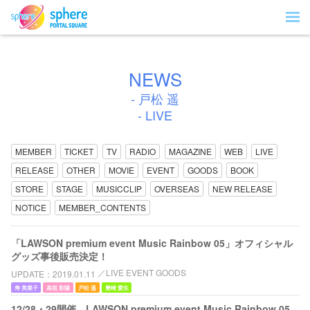
NEWS
- 戸松 遥
- LIVE
MEMBER
TICKET
TV
RADIO
MAGAZINE
WEB
LIVE
RELEASE
OTHER
MOVIE
EVENT
GOODS
BOOK
STORE
STAGE
MUSICCLIP
OVERSEAS
NEW RELEASE
NOTICE
MEMBER_CONTENTS
「LAWSON premium event Music Rainbow 05」オフィシャル
グッズ事後販売決定！
LIVE EVENT GOODS
UPDATE
2019.01.11
寿 美菜子
高垣 彩陽
戸松 遥
豊崎 愛生
12/28・29開催、LAWSON premium event Music Rainbow 05