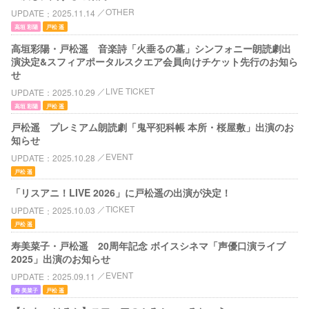
OTHER
UPDATE
2025.11.14
高垣 彩陽
戸松 遥
高垣彩陽・戸松遥 音楽詩「火垂るの墓」シンフォニー朗読劇出
演決定&スフィアポータルスクエア会員向けチケット先行のお知ら
せ
LIVE TICKET
UPDATE
2025.10.29
高垣 彩陽
戸松 遥
戸松遥 プレミアム朗読劇「鬼平犯科帳 本所・桜屋敷」出演のお
知らせ
EVENT
UPDATE
2025.10.28
戸松 遥
「リスアニ！LIVE 2026」に戸松遥の出演が決定！
TICKET
UPDATE
2025.10.03
戸松 遥
寿美菜子・戸松遥 20周年記念 ボイスシネマ「声優口演ライブ
2025」出演のお知らせ
EVENT
UPDATE
2025.09.11
寿 美菜子
戸松 遥