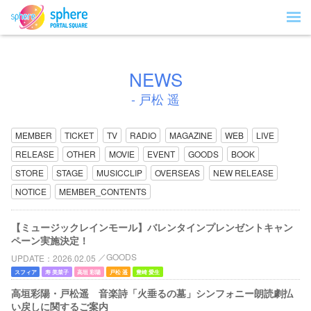
NEWS
- 戸松 遥
MEMBER
TICKET
TV
RADIO
MAGAZINE
WEB
LIVE
RELEASE
OTHER
MOVIE
EVENT
GOODS
BOOK
STORE
STAGE
MUSICCLIP
OVERSEAS
NEW RELEASE
NOTICE
MEMBER_CONTENTS
【ミュージックレインモール】バレンタインプレンゼントキャン
ペーン実施決定！
GOODS
UPDATE
2026.02.05
スフィア
寿 美菜子
高垣 彩陽
戸松 遥
豊崎 愛生
高垣彩陽・戸松遥 音楽詩「火垂るの墓」シンフォニー朗読劇払
い戻しに関するご案内