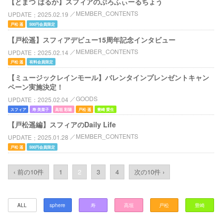
【とまつ はるか】スフィアのぷろふぃーるちょう
MEMBER_CONTENTS
UPDATE
2025.02.19
戸松 遥
500円会員限定
【戸松遥】スフィアデビュー15周年記念インタビュー
MEMBER_CONTENTS
UPDATE
2025.02.14
戸松 遥
有料会員限定
【ミュージックレインモール】バレンタインプレンゼントキャン
ペーン実施決定！
GOODS
UPDATE
2025.02.04
スフィア
寿 美菜子
高垣 彩陽
戸松 遥
豊崎 愛生
【戸松遥編】スフィアのDaily Life
MEMBER_CONTENTS
UPDATE
2025.01.28
戸松 遥
500円会員限定
‹ 前の10件
1
2
3
4
次の10件 ›
ALL
sphere
寿
高垣
戸松
豊崎